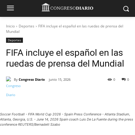
Inicio
Deportes
FIFA incluye el español en las ruedas de prensa del
Mundial
Deportes
FIFA incluye el español en las
ruedas de prensa del Mundial
By
Congreso Diario
junio 15, 2026
0
0
Soccer Football - FIFA World Cup 2026 - Spain Press Conference - Atlanta Stadium,
Atlanta, Georgia, U.S. - June 14, 2026 Spain coach Luis De La Fuente during the press
conference REUTERS/Bernadett Szabo