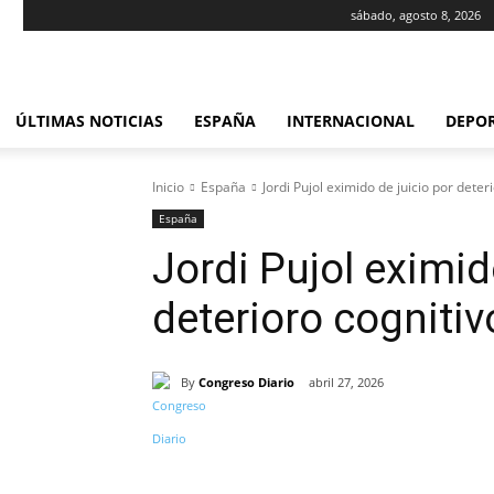
sábado, agosto 8, 2026
ÚLTIMAS NOTICIAS
ESPAÑA
INTERNACIONAL
DEPO
Inicio
España
Jordi Pujol eximido de juicio por deter
España
Jordi Pujol eximid
deterioro cognitiv
By
Congreso Diario
abril 27, 2026
Cuota