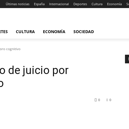
Últimas noticias
España
Internacional
Deportes
Cultura
Economía
S
RTES
CULTURA
ECONOMÍA
SOCIEDAD
ioro cognitivo
o de juicio por
o
0
0