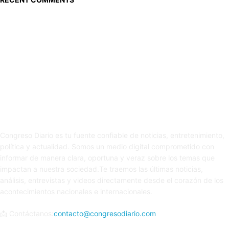
Sobre nosotros
Congreso Diario es tu fuente confiable de noticias, entretenimiento,
política y actualidad. Somos un medio digital comprometido con
informar de manera clara, oportuna y veraz sobre los temas que
impactan a nuestra sociedad.Te traemos las últimas noticias,
análisis, entrevistas y videos directamente desde el corazón de los
acontecimientos nacionales e internacionales.
📩 Contáctanos:
contacto@congresodiario.com