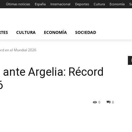
Últimas noticias
España
Internacional
Deportes
Cultura
Economía
S
RTES
CULTURA
ECONOMÍA
SOCIEDAD
ord en el Mundial 2026
 ante Argelia: Récord
6
0
0