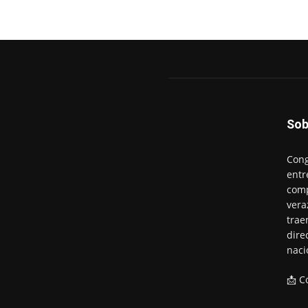
Sob
Cong
entr
comp
vera
trae
dire
naci
📩 C