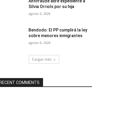
Antifraude abre expediente a
Sílvia Orriols por su hija
agosto 6, 2026
Bendodo: El PP cumplirá la ley
sobre menores inmigrantes
agosto 6, 2026
Cargar más
RECENT COMMENTS