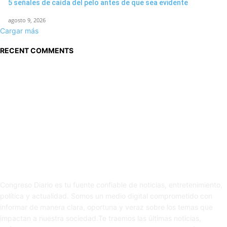
5 señales de caída del pelo antes de que sea evidente
agosto 9, 2026
Cargar más
RECENT COMMENTS
Sobre nosotros
Congreso Diario es tu fuente confiable de noticias, entretenimiento,
política y actualidad. Somos un medio digital comprometido con
informar de manera clara, oportuna y veraz sobre los temas que
impactan a nuestra sociedad.Te traemos las últimas noticias,