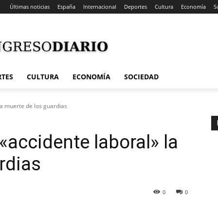
Últimas noticias
España
Internacional
Deportes
Cultura
Economía
S
RTES
CULTURA
ECONOMÍA
SOCIEDAD
a muerte de los guardias
accidente laboral» la
rdias
0
0