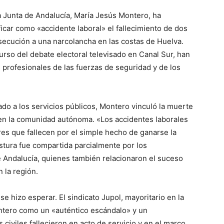
a Junta de Andalucía, María Jesús Montero, ha
ficar como «accidente laboral» el fallecimiento de dos
secución a una narcolancha en las costas de Huelva.
urso del debate electoral televisado en Canal Sur, han
 profesionales de las fuerzas de seguridad y de los
do a los servicios públicos, Montero vinculó la muerte
l en la comunidad autónoma. «Los accidentes laborales
res que fallecen por el simple hecho de ganarse la
postura fue compartida parcialmente por los
 Andalucía, quienes también relacionaron el suceso
n la región.
se hizo esperar. El sindicato Jupol, mayoritario en la
Montero como un «auténtico escándalo» y un
iviles fallecieron en acto de servicio y en el marco