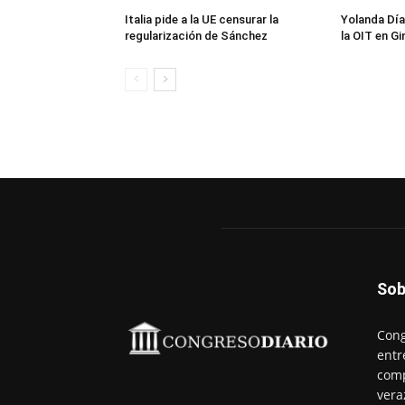
Italia pide a la UE censurar la
Yolanda Día
regularización de Sánchez
la OIT en Gi
Sob
Cong
entr
comp
vera