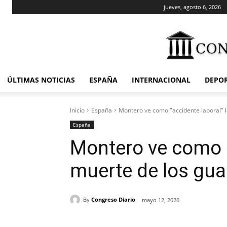
jueves, agosto 6, 2026
ÚLTIMAS NOTICIAS
ESPAÑA
INTERNACIONAL
DEPO
Inicio
España
Montero ve como "accidente laboral" l
España
Montero ve como «
muerte de los gua
By
Congreso Diario
mayo 12, 2026
Cuota