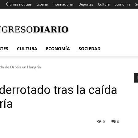
Últimas noticias
España
Internacional
Deportes
Cultura
Economía
S
RTES
CULTURA
ECONOMÍA
SOCIEDAD
aída de Orbán en Hungría
derrotado tras la caída
ría
0
0