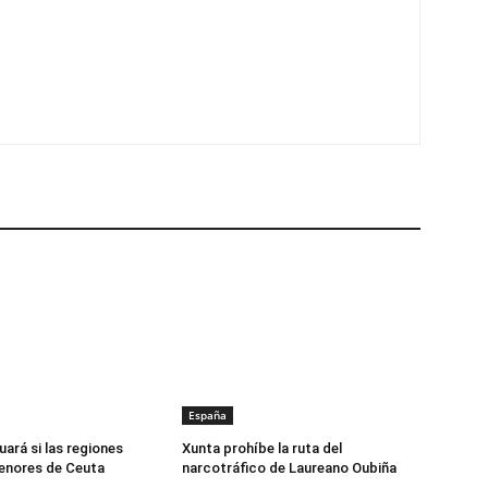
España
uará si las regiones
Xunta prohíbe la ruta del
enores de Ceuta
narcotráfico de Laureano Oubiña