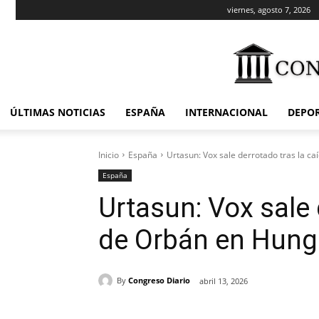
viernes, agosto 7, 2026
ÚLTIMAS NOTICIAS
ESPAÑA
INTERNACIONAL
DEPO
Inicio
España
Urtasun: Vox sale derrotado tras la c
España
Urtasun: Vox sale 
de Orbán en Hung
By
Congreso Diario
abril 13, 2026
Cuota