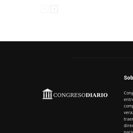
Sob
Cong
entr
comp
vera
trae
dire
naci