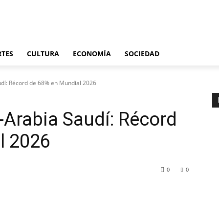
Últimas noticias
España
Internacional
Deportes
Cultura
Economía
S
RTES
CULTURA
ECONOMÍA
SOCIEDAD
dí: Récord de 68% en Mundial 2026
Arabia Saudí: Récord
l 2026
0
0