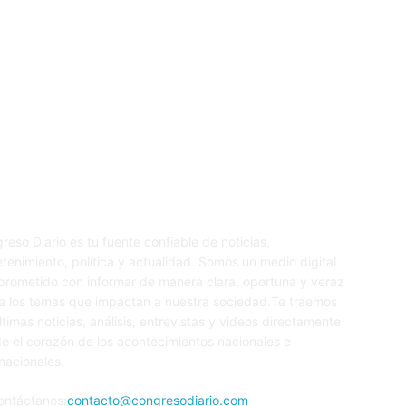
re nosotros
S
reso Diario es tu fuente confiable de noticias,
etenimiento, política y actualidad. Somos un medio digital
rometido con informar de manera clara, oportuna y veraz
e los temas que impactan a nuestra sociedad.Te traemos
últimas noticias, análisis, entrevistas y videos directamente
e el corazón de los acontecimientos nacionales e
rnacionales.
ontáctanos:
contacto@congresodiario.com