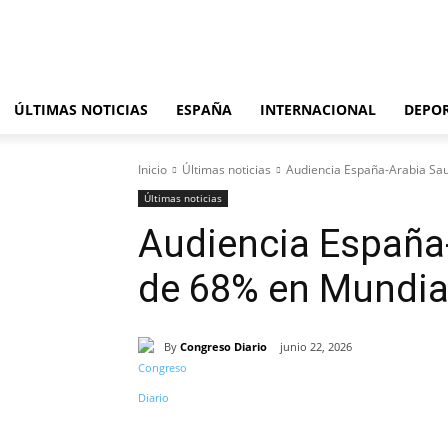
viernes, agosto 7, 2026
ÚLTIMAS NOTICIAS
ESPAÑA
INTERNACIONAL
DEPO
Inicio
Últimas noticias
Audiencia España-Arabia Sau
Últimas noticias
Audiencia España-
de 68% en Mundia
By
Congreso Diario
junio 22, 2026
Cuota