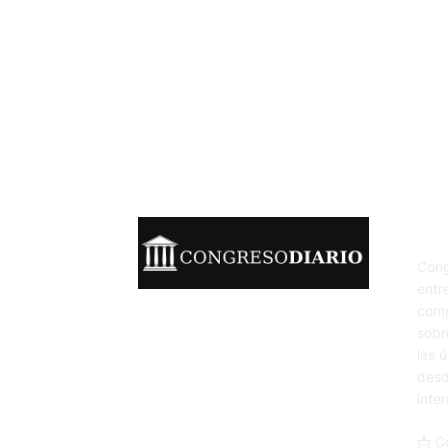
Sob
Cong
entr
comp
sobr
las 
desd
inte
📩 C