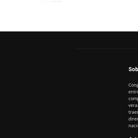
Sob
Cong
entr
comp
vera
trae
dire
naci