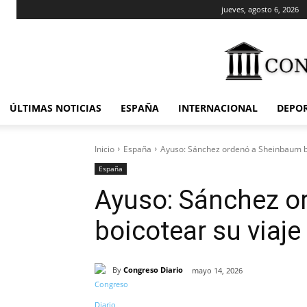
jueves, agosto 6, 2026
ÚLTIMAS NOTICIAS
ESPAÑA
INTERNACIONAL
DEPO
Inicio
España
Ayuso: Sánchez ordenó a Sheinbaum bo
España
Ayuso: Sánchez o
boicotear su viaje
By
Congreso Diario
mayo 14, 2026
Cuota