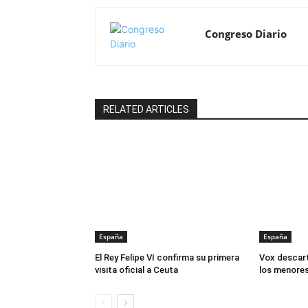
Congreso Diario
RELATED ARTICLES
España
España
El Rey Felipe VI confirma su primera
Vox descart
visita oficial a Ceuta
los menore