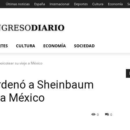
Últimas noticias
España
Internacional
Deportes
Cultura
Economía
S
RTES
CULTURA
ECONOMÍA
SOCIEDAD
icotear su viaje a México
rdenó a Sheinbaum
 a México
0
0