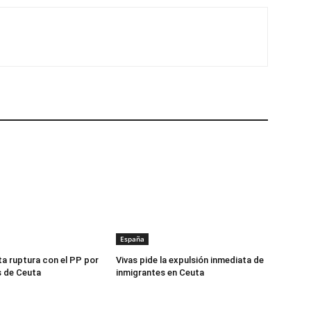
España
a ruptura con el PP por
Vivas pide la expulsión inmediata de
s de Ceuta
inmigrantes en Ceuta