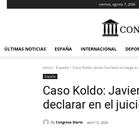
viernes, agosto 7, 2026
ÚLTIMAS NOTICIAS
ESPAÑA
INTERNACIONAL
DEPO
Inicio
España
Caso Koldo: Javier Serrano se niega a d
España
Caso Koldo: Javie
declarar en el juic
By
Congreso Diario
abril 13, 2026
Cuota