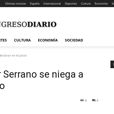
Últimas noticias
España
Internacional
Deportes
Cultura
Economía
S
RTES
CULTURA
ECONOMÍA
SOCIEDAD
eclarar en el juicio
r Serrano se niega a
io
0
0