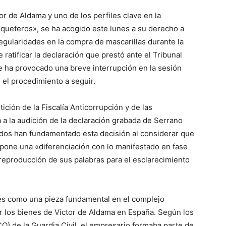
or de Aldama y uno de los perfiles clave en la
queteros», se ha acogido este lunes a su derecho a
rregularidades en la compra de mascarillas durante la
atificar la declaración que prestó ante el Tribunal
e ha provocado una breve interrupción en la sesión
 el procedimiento a seguir.
tición de la Fiscalía Anticorrupción y de las
a la audición de la declaración grabada de Serrano
rados han fundamentado esta decisión al considerar que
supone una «diferenciación con lo manifestado en fase
 reproducción de sus palabras para el esclarecimiento
res como una pieza fundamental en el complejo
r los bienes de Víctor de Aldama en España. Según los
O) de la Guardia Civil, el empresario formaba parte de