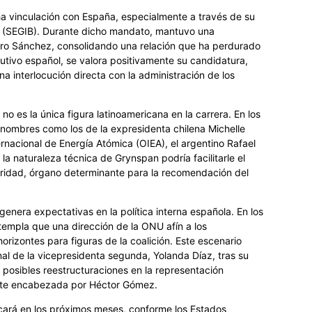
a vinculación con España, especialmente a través de su
 (SEGIB). Durante dicho mandato, mantuvo una
dro Sánchez, consolidando una relación que ha perdurado
cutivo español, se valora positivamente su candidatura,
a interlocución directa con la administración de los
o es la única figura latinoamericana en la carrera. En los
nombres como los de la expresidenta chilena Michelle
ernacional de Energía Atómica (OIEA), el argentino Rafael
la naturaleza técnica de Grynspan podría facilitarle el
ridad, órgano determinante para la recomendación del
nera expectativas en la política interna española. En los
templa que una dirección de la ONU afín a los
rizontes para figuras de la coalición. Este escenario
nal de la vicepresidenta segunda, Yolanda Díaz, tras su
 posibles reestructuraciones en la representación
nte encabezada por Héctor Gómez.
ficará en los próximos meses, conforme los Estados