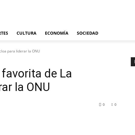
Últimas noticias
España
Internacional
Deportes
Cultura
Economía
S
RTES
CULTURA
ECONOMÍA
SOCIEDAD
loa para liderar la ONU
favorita de La
rar la ONU
0
0