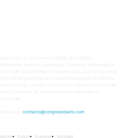
re nosotros
S
reso Diario es tu fuente confiable de noticias,
etenimiento, política y actualidad. Somos un medio digital
rometido con informar de manera clara, oportuna y veraz
e los temas que impactan a nuestra sociedad.Te traemos
últimas noticias, análisis, entrevistas y videos directamente
e el corazón de los acontecimientos nacionales e
rnacionales.
ontáctanos:
contacto@congresodiario.com
eportes
Cultura
Economía
Sociedad