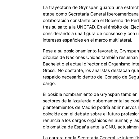
La trayectoria de Grynspan guarda una estrech
etapa como Secretaria General Iberoamericana
colaboración constante con el Gobierno de Pe
tras su salto a la UNCTAD. En el ámbito del Eje
considerándola una figura de consenso y con un
intereses españoles en el marco multilateral.
Pese a su posicionamiento favorable, Grynspan n
círculos de Naciones Unidas también resuenan 
Bachelet o el actual director del Organismo Int
Grossi. No obstante, los analistas destacan que 
respaldo necesario dentro del Consejo de Segu
cargo.
El posible nombramiento de Grynspan también ge
sectores de la izquierda gubernamental se con
planteamientos de Madrid podría abrir nuevos ho
coincide con el debate sobre el futuro profesio
renuncia a los cargos orgánicos en Sumar, y las
diplomática de España ante la ONU, actualme
La carrera por la Secretaría General se intensi