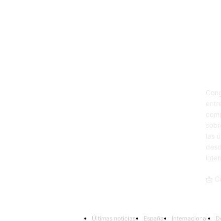
Sob
Cong
entr
comp
sobr
las 
desd
inte
📩 C
Últimas noticias
España
Internacional
D