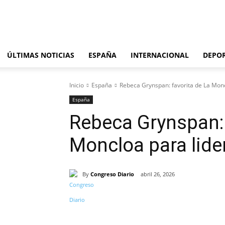
viernes, agosto 7, 2026
ÚLTIMAS NOTICIAS
ESPAÑA
INTERNACIONAL
DEPO
Inicio
España
Rebeca Grynspan: favorita de La Monc
España
Rebeca Grynspan: 
Moncloa para lide
By
Congreso Diario
abril 26, 2026
Cuota