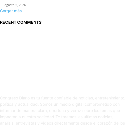
agosto 6, 2026
Cargar más
RECENT COMMENTS
Sobre nosotros
Congreso Diario es tu fuente confiable de noticias, entretenimiento,
política y actualidad. Somos un medio digital comprometido con
informar de manera clara, oportuna y veraz sobre los temas que
impactan a nuestra sociedad.Te traemos las últimas noticias,
análisis, entrevistas y videos directamente desde el corazón de los