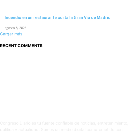
Incendio en un restaurante corta la Gran Vía de Madrid
agosto 8, 2026
Cargar más
RECENT COMMENTS
Sobre nosotros
Congreso Diario es tu fuente confiable de noticias, entretenimiento,
política y actualidad. Somos un medio digital comprometido con